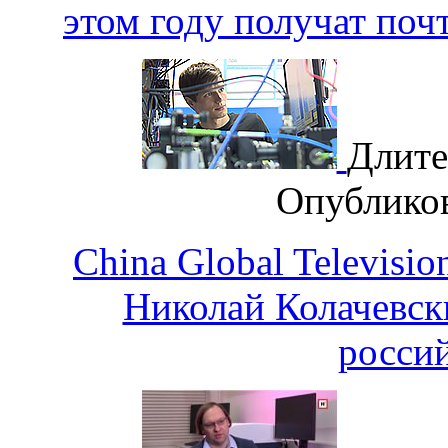
этом году получат поч
Длите
Опублико
China Global Televis
Николай Колачевск
росси