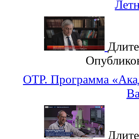
Лет
Длите
Опублико
ОТР. Программа «Ака
В
Длите