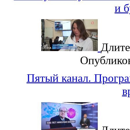
и 
Длите
Опублико
Пятый канал. Програ
в