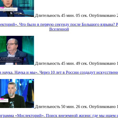
Длительность
45 мин. 05 сек.
Опубликовано
кторий». Что было в первую секунду после Большого взрыва? 
Вселенной
Длительность
45 мин. 49 сек.
Опубликовано
наука. Наука и мы». Через 10 лет в России создадут искусстве
Длительность
50 мин. 26 сек.
Опубликовано
ограмма «Мослекторий». Поиск внеземной жизни: где мы ищем и