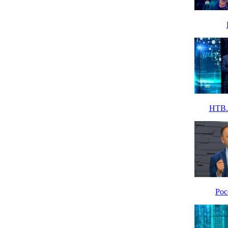
НТВ. 
Рос