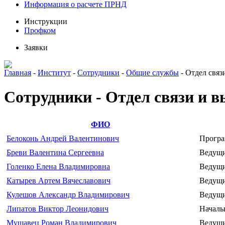
Информация о расчете ПРНД
Инструкции
Профком
Заявки
Главная
-
Институт
-
Сотрудники
-
Общие службы
-
Отдел связ
Сотрудники - Отдел связи и 
ФИО
Белоконь Андрей Валентинович
Програ
Бреви Валентина Сергеевна
Ведущи
Голенко Елена Владимировна
Ведущи
Катырев Артем Вячеславович
Ведущи
Кулешов Александр Владимирович
Ведущи
Липатов Виктор Леонидович
Началь
Мушавец Роман Владимирович
Ведущи