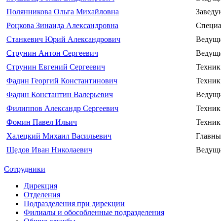
Полянникова Ольга Михайловна
Заведу
Роцкова Зинаида Александровна
Специа
Станкевич Юрий Александрович
Ведущи
Струнин Антон Сергеевич
Ведущи
Струнин Евгений Сергеевич
Техник
Фадин Георгий Константинович
Техник
Фадин Константин Валерьевич
Ведущ
Филиппов Александр Сергеевич
Техник
Фомин Павел Ильич
Техник
Халецкий Михаил Васильевич
Главны
Щедов Иван Николаевич
Ведущи
Сотрудники
Дирекция
Отделения
Подразделения при дирекции
Филиалы и обособленные подразделения