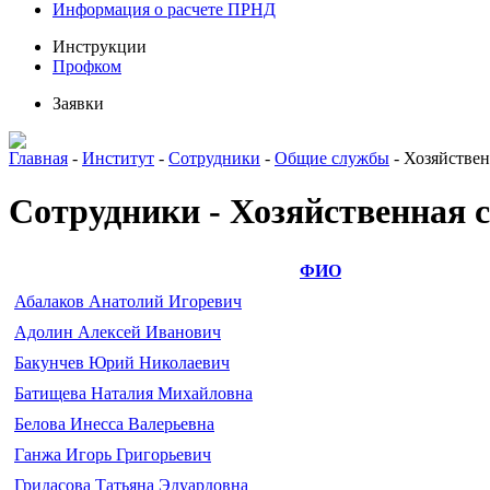
Информация о расчете ПРНД
Инструкции
Профком
Заявки
Главная
-
Институт
-
Сотрудники
-
Общие службы
-
Хозяйствен
Сотрудники - Хозяйственная 
ФИО
Абалаков Анатолий Игоревич
Адолин Алексей Иванович
Бакунчев Юрий Николаевич
Батищева Наталия Михайловна
Белова Инесса Валерьевна
Ганжа Игорь Григорьевич
Гридасова Татьяна Эдуардовна