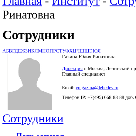
Главная
-
Институт
-
Сотр
Ринатовна
Сотрудники
А
Б
В
Г
Д
Е
Ж
З
И
К
Л
М
Н
О
П
Р
С
Т
У
Ф
Х
Ц
Ч
Ш
Щ
Э
Ю
Я
Газина Юлия Ринатовна
Дирекция
г. Москва, Ленинский пр-т
Главный специалист
Email:
yu.gazina@lebedev.ru
Телефон IP: +7(495) 668-88-88 доб. 
Сотрудники