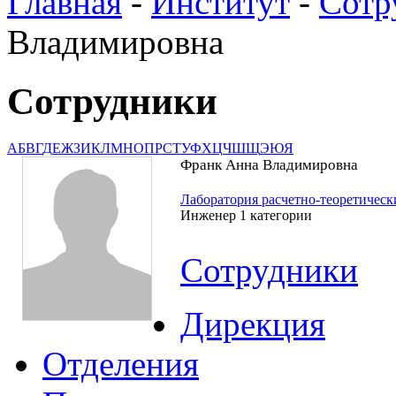
Главная
-
Институт
-
Сотр
Владимировна
Сотрудники
А
Б
В
Г
Д
Е
Ж
З
И
К
Л
М
Н
О
П
Р
С
Т
У
Ф
Х
Ц
Ч
Ш
Щ
Э
Ю
Я
Франк Анна Владимировна
Лаборатория расчетно-теоретичес
Инженер 1 категории
Сотрудники
Дирекция
Отделения