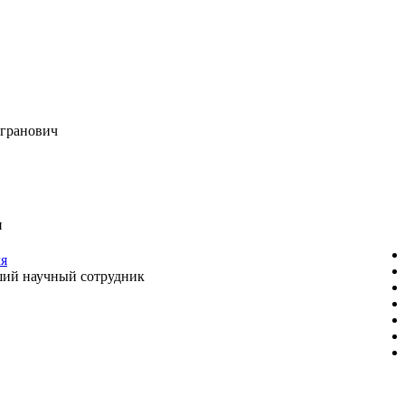
гранович
ч
ля
ий научный сотрудник