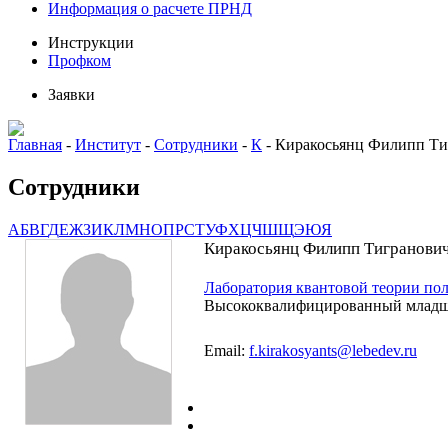
Информация о расчете ПРНД
Инструкции
Профком
Заявки
Главная
-
Институт
-
Сотрудники
-
К
-
Киракосьянц Филипп Ти
Сотрудники
А
Б
В
Г
Д
Е
Ж
З
И
К
Л
М
Н
О
П
Р
С
Т
У
Ф
Х
Ц
Ч
Ш
Щ
Э
Ю
Я
Киракосьянц Филипп Тигранови
Лаборатория квантовой теории по
Высококвалифицированный младш
Email:
f.kirakosyants@lebedev.ru