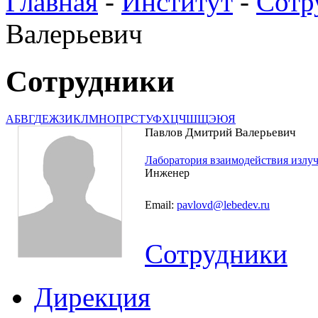
Главная
-
Институт
-
Сотр
Валерьевич
Сотрудники
А
Б
В
Г
Д
Е
Ж
З
И
К
Л
М
Н
О
П
Р
С
Т
У
Ф
Х
Ц
Ч
Ш
Щ
Э
Ю
Я
Павлов Дмитрий Валерьевич
Лаборатория взаимодействия излуч
Инженер
Email:
pavlovd@lebedev.ru
Сотрудники
Дирекция