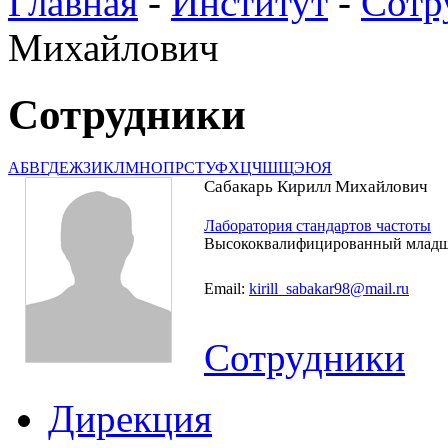
Главная
-
Институт
-
Сотр
Михайлович
Сотрудники
А
Б
В
Г
Д
Е
Ж
З
И
К
Л
М
Н
О
П
Р
С
Т
У
Ф
Х
Ц
Ч
Ш
Щ
Э
Ю
Я
Сабакарь Кирилл Михайлович
Лаборатория стандартов частоты
Высококвалифицированный младш
Email:
kirill_sabakar98@mail.ru
Сотрудники
Дирекция