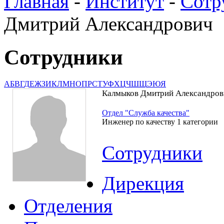
Главная
-
Институт
-
Сотр
Дмитрий Александрович
Сотрудники
А
Б
В
Г
Д
Е
Ж
З
И
К
Л
М
Н
О
П
Р
С
Т
У
Ф
Х
Ц
Ч
Ш
Щ
Э
Ю
Я
Калмыков Дмитрий Александров
Отдел "Служба качества"
Инженер по качеству 1 категории
Сотрудники
Дирекция
Отделения