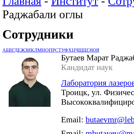
Главная
-
Институт
-
Сотр
Раджабали оглы
Сотрудники
А
Б
В
Г
Д
Е
Ж
З
И
К
Л
М
Н
О
П
Р
С
Т
У
Ф
Х
Ц
Ч
Ш
Щ
Э
Ю
Я
Бутаев Марат Раджа
Кандидат наук
Лаборатория лазеров
Троицк, ул. Физиче
Высококвалифициро
Email:
butaevmr@leb
Email:
mbutayev@mai