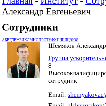
Главная
-
Институт
-
Сотр
Александр Евгеньевич
Сотрудники
А
Б
В
Г
Д
Е
Ж
З
И
К
Л
М
Н
О
П
Р
С
Т
У
Ф
Х
Ц
Ч
Ш
Щ
Э
Ю
Я
Шемяков Александр
Группа ускорительн
8
Высококвалифицир
сотрудник
Email:
shemyakovae@
Email:
alshemyakov@