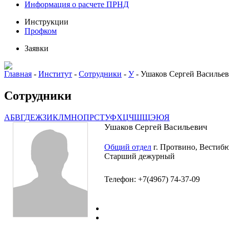
Информация о расчете ПРНД
Инструкции
Профком
Заявки
Главная
-
Институт
-
Сотрудники
-
У
-
Ушаков Сергей Василье
Сотрудники
А
Б
В
Г
Д
Е
Ж
З
И
К
Л
М
Н
О
П
Р
С
Т
У
Ф
Х
Ц
Ч
Ш
Щ
Э
Ю
Я
Ушаков Сергей Васильевич
Общий отдел
г. Протвино, Вестиб
Старший дежурный
Телефон: +7(4967) 74-37-09