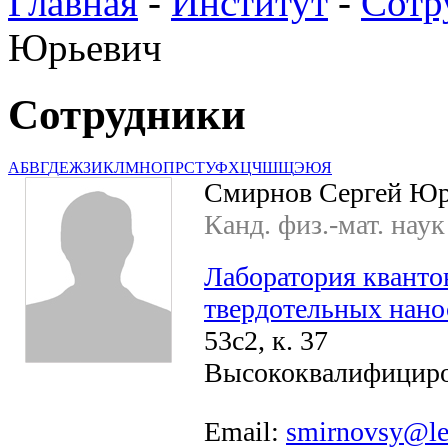
Главная
-
Институт
-
Сотр
Юрьевич
Сотрудники
А
Б
В
Г
Д
Е
Ж
З
И
К
Л
М
Н
О
П
Р
С
Т
У
Ф
Х
Ц
Ч
Ш
Щ
Э
Ю
Я
Смирнов Сергей Юр
Канд. физ.-мат. наук
Лаборатория кванто
твердотельных нано
53с2, к. 37
Высококвалифициро
Email:
smirnovsy@le