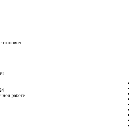
ентинович
ич
24
учной работе