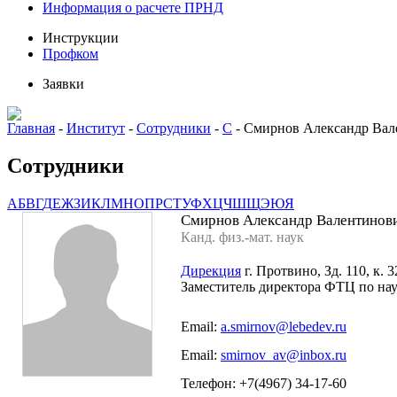
Информация о расчете ПРНД
Инструкции
Профком
Заявки
Главная
-
Институт
-
Сотрудники
-
С
-
Смирнов Александр Вал
Сотрудники
А
Б
В
Г
Д
Е
Ж
З
И
К
Л
М
Н
О
П
Р
С
Т
У
Ф
Х
Ц
Ч
Ш
Щ
Э
Ю
Я
Смирнов Александр Валентинов
Канд. физ.-мат. наук
Дирекция
г. Протвино, Зд. 110, к. 3
Заместитель директора ФТЦ по на
Email:
a.smirnov@lebedev.ru
Email:
smirnov_av@inbox.ru
Телефон: +7(4967) 34-17-60