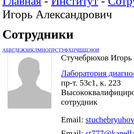
Главная
-
Институт
-
Сотр
Игорь Александрович
Сотрудники
А
Б
В
Г
Д
Е
Ж
З
И
К
Л
М
Н
О
П
Р
С
Т
У
Ф
Х
Ц
Ч
Ш
Щ
Э
Ю
Я
Стучебрюхов Игорь
Лаборатория диагно
пр-т. 53с1, к. 223
Высококвалифицир
сотрудник
Email:
stuchebryuhov
Email:
st777@kapella