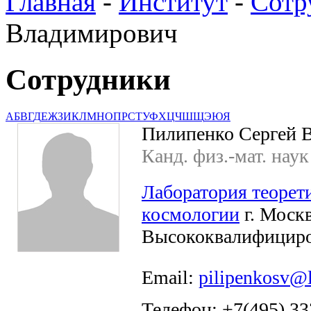
Главная
-
Институт
-
Сотр
Владимирович
Сотрудники
А
Б
В
Г
Д
Е
Ж
З
И
К
Л
М
Н
О
П
Р
С
Т
У
Ф
Х
Ц
Ч
Ш
Щ
Э
Ю
Я
Пилипенко Сергей 
Канд. физ.-мат. наук
Лаборатория теорет
космологии
г. Москв
Высококвалифициро
Email:
pilipenkosv@l
Телефон: +7(495) 33