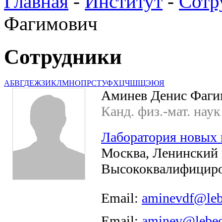
Главная
-
Институт
-
Сотр
Фагимович
Сотрудники
А
Б
В
Г
Д
Е
Ж
З
И
К
Л
М
Н
О
П
Р
С
Т
У
Ф
Х
Ц
Ч
Ш
Щ
Э
Ю
Я
Аминев Денис Фаги
Канд. физ.-мат. наук
Лаборатория новых 
Москва, Ленинский п
Высококвалифициро
Email:
aminevdf@leb
Email:
aminev@lebed