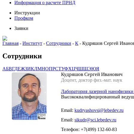
Информация о расчете ПРНД
Инструкции
Профком
Заявки
Главная
-
Институт
-
Сотрудники
-
К
-
Кудряшов Сергей Ивано
Сотрудники
А
Б
В
Г
Д
Е
Ж
З
И
К
Л
М
Н
О
П
Р
С
Т
У
Ф
Х
Ц
Ч
Ш
Щ
Э
Ю
Я
Кудряшов Сергей Иванович
Доцент, доктор физ.-мат. наук
Лаборатория лазерной нанофизик
Высококвалифицированный ведущ
Email:
kudryashovsi@lebedev.ru
Email:
sikudr@sci.lebedev.ru
Телефон: +7(499) 132-60-83