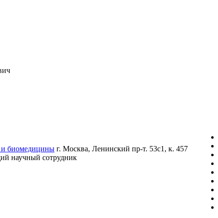
вич
и и биомедицины
г. Москва, Ленинский пр-т. 53с1, к. 457
ий научный сотрудник