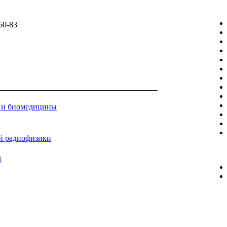
60-83
и и биомедицины
й радиофизики
1