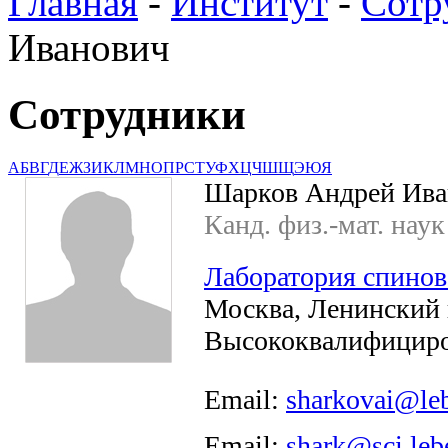
Главная
-
Институт
-
Сотр
Иванович
Сотрудники
А
Б
В
Г
Д
Е
Ж
З
И
К
Л
М
Н
О
П
Р
С
Т
У
Ф
Х
Ц
Ч
Ш
Щ
Э
Ю
Я
Шарков Андрей Ива
Канд. физ.-мат. наук
Лаборатория спинов
Москва, Ленинский п
Высококвалифициро
Email:
sharkovai@leb
Email:
shark@sci.leb