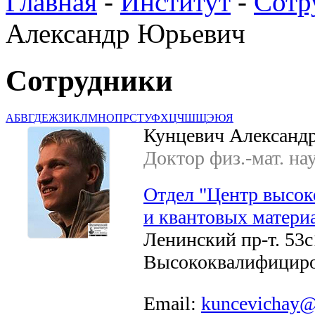
Главная
-
Институт
-
Сотр
Александр Юрьевич
Сотрудники
А
Б
В
Г
Д
Е
Ж
З
И
К
Л
М
Н
О
П
Р
С
Т
У
Ф
Х
Ц
Ч
Ш
Щ
Э
Ю
Я
Кунцевич Александ
Доктор физ.-мат. на
Отдел "Центр высок
и квантовых материа
Ленинский пр-т. 53с1
Высококвалифициро
Email:
kuncevichay@