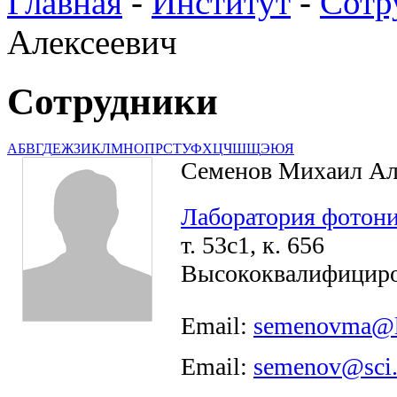
Главная
-
Институт
-
Сотр
Алексеевич
Сотрудники
А
Б
В
Г
Д
Е
Ж
З
И
К
Л
М
Н
О
П
Р
С
Т
У
Ф
Х
Ц
Ч
Ш
Щ
Э
Ю
Я
Семенов Михаил Ал
Лаборатория фотон
т. 53с1, к. 656
Высококвалифициро
Email:
semenovma@l
Email:
semenov@sci.