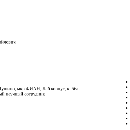
айлович
Пущино, мкр.ФИАН, Лаб.корпус, к. 56а
ый научный сотрудник