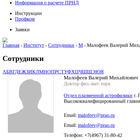
Информация о расчете ПРНД
Инструкции
Профком
Заявки
Главная
-
Институт
-
Сотрудники
-
М
-
Малофеев Валерий Мих
Сотрудники
А
Б
В
Г
Д
Е
Ж
З
И
К
Л
М
Н
О
П
Р
С
Т
У
Ф
Х
Ц
Ч
Ш
Щ
Э
Ю
Я
Малофеев Валерий Михайлович
Доктор физ.-мат. наук
Отдел плазменной астрофизики
г. 
Высококвалифицированный главн
Email:
malofeev@prao.ru
Email:
malofeev@prao.ru
Телефон: +7(4967) 31-80-42