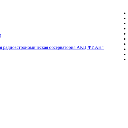
2
я радиоастрономическая обсерватория АКЦ ФИАН"