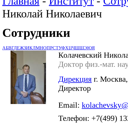
Главная
-
Институт
-
Сотр
Николай Николаевич
Сотрудники
А
Б
В
Г
Д
Е
Ж
З
И
К
Л
М
Н
О
П
Р
С
Т
У
Ф
Х
Ц
Ч
Ш
Щ
Э
Ю
Я
Колачевский Никол
Доктор физ.-мат. на
Дирекция
г. Москва,
Директор
Email:
kolachevsky@
Телефон: +7(499) 13