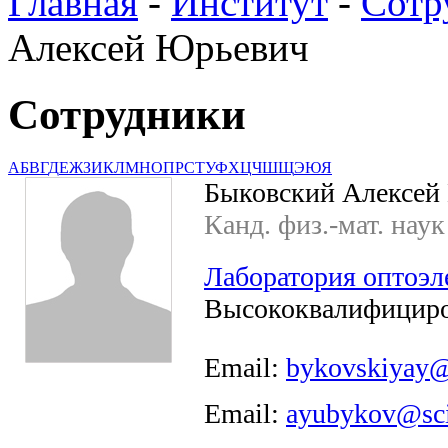
Главная
-
Институт
-
Сотр
Алексей Юрьевич
Сотрудники
А
Б
В
Г
Д
Е
Ж
З
И
К
Л
М
Н
О
П
Р
С
Т
У
Ф
Х
Ц
Ч
Ш
Щ
Э
Ю
Я
Быковский Алексей
Канд. физ.-мат. наук
Лаборатория оптоэл
Высококвалифициро
Email:
bykovskiyay@
Email:
ayubykov@sci