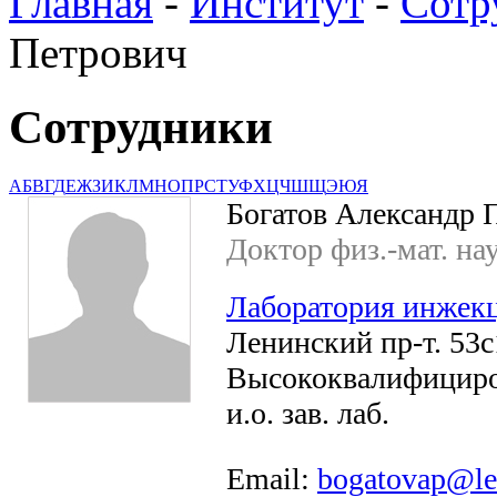
Главная
-
Институт
-
Сотр
Петрович
Сотрудники
А
Б
В
Г
Д
Е
Ж
З
И
К
Л
М
Н
О
П
Р
С
Т
У
Ф
Х
Ц
Ч
Ш
Щ
Э
Ю
Я
Богатов Александр 
Доктор физ.-мат. на
Лаборатория инжек
Ленинский пр-т. 53с1
Высококвалифициро
и.о. зав. лаб.
Email:
bogatovap@le