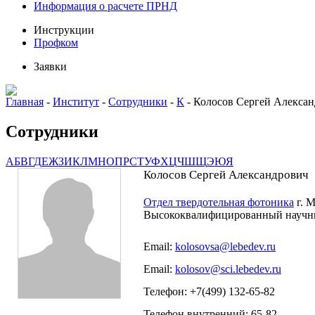
Информация о расчете ПРНД
Инструкции
Профком
Заявки
Главная
-
Институт
-
Сотрудники
-
К
-
Колосов Сергей Алекса
Сотрудники
А
Б
В
Г
Д
Е
Ж
З
И
К
Л
М
Н
О
П
Р
С
Т
У
Ф
Х
Ц
Ч
Ш
Щ
Э
Ю
Я
Колосов Сергей Александрович
Отдел твердотельная фотоника
г. М
Высококвалифицированный научн
Email:
kolosovsa@lebedev.ru
Email:
kolosov@sci.lebedev.ru
Телефон: +7(499) 132-65-82
Телефон внутренний: 65-82