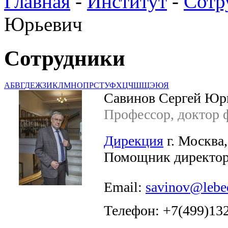
Главная
-
Институт
-
Сотр
Юрьевич
Сотрудники
А
Б
В
Г
Д
Е
Ж
З
И
К
Л
М
Н
О
П
Р
С
Т
У
Ф
Х
Ц
Ч
Ш
Щ
Э
Ю
Я
Савинов Сергей Юр
Профессор, доктор ф
Дирекция
г. Москва,
Помощник директора
Email:
savinov@lebe
Телефон: +7(499)13