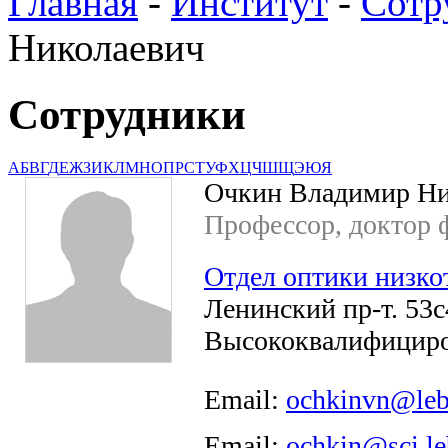
Главная
-
Институт
-
Сотр
Николаевич
Сотрудники
А
Б
В
Г
Д
Е
Ж
З
И
К
Л
М
Н
О
П
Р
С
Т
У
Ф
Х
Ц
Ч
Ш
Щ
Э
Ю
Я
Очкин Владимир Ни
Профессор, доктор ф
Отдел оптики низко
Ленинский пр-т. 53с4
Высококвалифициро
Email:
ochkinvn@leb
Email:
ochkin@sci.le