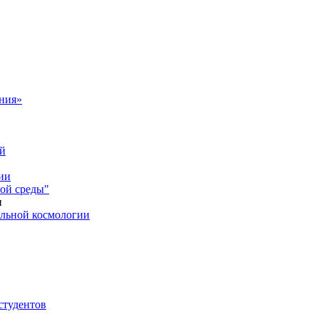
ния»
ий
ии
ой среды"
и
ельной космологии
студентов