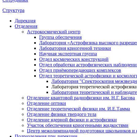
Структура
Дирекция
Отделения
Астрокосмический центр
Группа обеспечения
Лаборатория «Астрофизика высокого разреше
Лаборатория криогенной техники
Научная экспертная группа
Отдел космических конструкций
Отдел обработки астрофизических наблюден
Отдел приёмопередающих комплексов
Отдел теоретической астрофизики и космолог
Лаборатория "Спектроскопия межзвездн
Лаборатория теоретической астрофизик
Лаборатория теоретической и наблюдат
Отделение квантовой радиофизики им. Н.Г. Басова
Отделение оптики
Отделение теоретической физики им. И.Е.Тамма
Отделение физики твердого тела
Отделение ядерной физики и астрофизики
Участок обеспечения криогенными жидкостями
Центр межолимпиадной подготовки школьников и 
Подразделения при дирекции