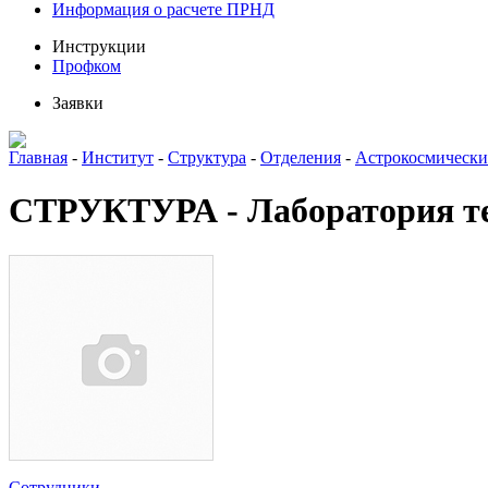
Информация о расчете ПРНД
Инструкции
Профком
Заявки
Главная
-
Институт
-
Структура
-
Отделения
-
Астрокосмически
СТРУКТУРА - Лаборатория те
Сотрудники