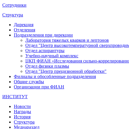
Сотрудники
Структура
Дирекция
Отделения
Подразделения при дирекции
Лаборатория тяжелых кварков и лептонов
Отдел "Центр высокотемпературной сверхпроводимо
Отдел аспирантуры
Учебно-научный комплекс
ЦКП ФИАН «Исследования сильно-коррелированн
Отдел физики плазмы
Отдел "Центр прецизионной обработки"
Филиалы и обособленные подразделения
Общие службы
Организации при ФИАН
ИНСТИТУТ
Новости
Награды
История
Структура
Медиараздел