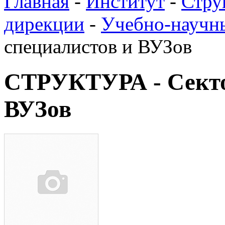
Главная
-
Институт
-
Стру
дирекции
-
Учебно-научн
специалистов и ВУЗов
СТРУКТУРА - Секто
ВУЗов