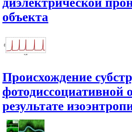
диэлектрической про
объекта
Происхождение субстр
фотодиссоциативной о
результате изоэнтроп