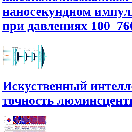
наносекундном импуль
при давлениях 100–76
Искуственный интелл
точность люминсцентн