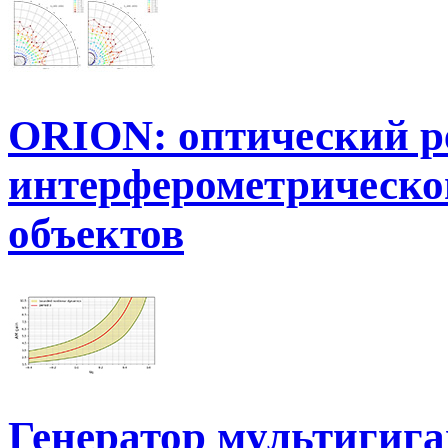
ORION: оптический р
интерферометрическог
объектов
Генератор мультигиг