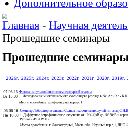
Дополнительное образо
Главная
-
Научная деятель
Прошедшие семинары
Прошедшие семинар
2026г.
2025г.
2024г.
2023г.
2022г.
2021г.
2020г.
2019г.
07.06.16
Физика импульсной высокотемпературной плазмы
1. Исследование многоканального скользящего разряда в Ne, Ar и Xe - К.
Вт 15:00
Место проведения:
конференц-зал корпус 1
06.06.16
Семинар Лаборатории физики Солнца и космических лучей им. акад.С.Н.В
1. Диффузное астрофизическое излучение от 10^(-4)эВ до 10^20эВ и огра
Пн 10:00
Рубцов (ИЯИ РАН)
Место проведения:
г. Долгопрудный, Моск. обл., Научный пер.д.1, ДНС