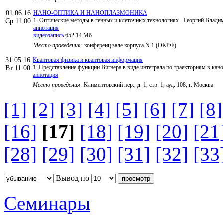
01.06.16
НАНО-ОПТИКА И НАНОПЛАЗМОНИКА
1. Оптические методы в генных и клеточных технологиях - Георгий Вл
Ср 11:00
аннотация
видеозапись
652.14 Мб
Место проведения:
конференц-зале корпуса N 1 (ОКРФ)
31.05.16
Квантовая физика и квантовая информация
1. Представление функции Вигнера в виде интеграла по траекториям в кано
Вт 11:00
аннотация
Место проведения:
Климентовский пер., д. 1, стр. 1, ауд. 108, г. Москва
[1]
[2]
[3]
[4]
[5]
[6]
[7]
[8]
[16]
[17]
[18]
[19]
[20]
[21
[28]
[29]
[30]
[31]
[32]
[33
Вывод по
Семинары