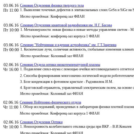
03.06.16
Семинар Отделения физики твердого тела
1. Выявление точечных дефектов в эпитаксиальных слоях GeSn и SiGe на 
Пт 11:00
Место проведения:
Конференц-зал ФИАН
03.06.16
Семинар Отделения квантовой радиофизики им. Н.Г. Басова
1. Метаповерхности: новая физика и новые методы управления светом -
Пт 10:00
Место проведения:
конференц-зал корпуса 1 ФИАН
03.06.16
Семинар "Нейтринная и ядерная астрофизика" им. Г.Т.Зацепина
1. Космические лучи, солнечная активность, глобальные изменения клим
Пт 00:00
Место проведения:
Колонный зал ФИАН
02.06.16
Семинар Отдела оптики низкотемпературной плазмы
1. Подавление спекл-шума с помощью ячейки негеликоидального сегнетоэ
Чт 16:00
2. Способы формирования многозначно-логической модели робототехниче
3. Бозе конденсация в фотонном кристале - Радзивилюк И.М.
4. Брэгговский отражатель, управляемый электрическим полем, на основе 
Место проведения:
Колонный зал ФИАН
02.06.16
Семинар Нейтронно-физического отдела
1. Обзор исследований, проведенных в лаборатории физики плотной плазм
Чт 11:00
Место проведения:
Конференц-зал корпуса 1 ФИАН
02.06.16
Семинар Отделения Оптики
1. Неизохронность колебательного отклика среды при ВКР. - В.И.Ковалев
Чт 10:00
Место проведения:
Колонный зал ФИАН