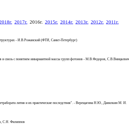
2018г.
2017г.
2016г.
2015г.
2014г.
2013г.
2012г.
2011г.
структурах - И.В.Рожанский (ФТИ, Санкт-Петербург)
в и связь с понятием инвариантной массы групп фотонов - М.В.Федоров, С.В.Винцкев
трабората лития и их практические последствия". - Верещагина Н.Ю., Данилкин М. И.
в, С.Н. Филиппов