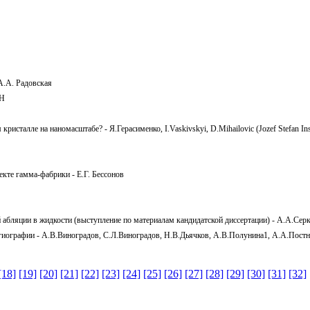
А.А. Радовская
АН
исталле на наномасштабе? - Я.Герасименко, I.Vaskivskyi, D.Mihailovic (Jozef Stefan Insti
кте гамма-фабрики - Е.Г. Бессонов
ой абляции в жидкости (выступление по материалам кандидатской диссертации) - А.А.
ангиографии - А.В.Виноградов, С.Л.Виноградов, Н.В.Дьячков, А.В.Полунина1, А.А.Пос
[18]
[19]
[20]
[21]
[22]
[23]
[24]
[25]
[26]
[27]
[28]
[29]
[30]
[31]
[32]