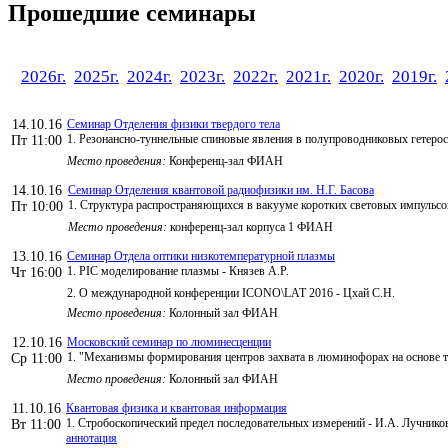
Прошедшие семинары
2026г.
2025г.
2024г.
2023г.
2022г.
2021г.
2020г.
2019г.
14.10.16
Семинар Отделения физики твердого тела
1. Резонансно-туннельные спиновые явления в полупроводниковых гетеро
Пт 11:00
Место проведения:
Конференц-зал ФИАН
14.10.16
Семинар Отделения квантовой радиофизики им. Н.Г. Басова
1. Структура распространяющихся в вакууме коротких световых импульсо
Пт 10:00
Место проведения:
конференц-зал корпуса 1 ФИАН
13.10.16
Семинар Отдела оптики низкотемпературной плазмы
1. PIC моделирование плазмы - Князев А.Р.
Чт 16:00
2. О международной конференции ICONO\LAT 2016 - Цхай С.Н.
Место проведения:
Колонный зал ФИАН
12.10.16
Московский семинар по люминесценции
1. "Механизмы формирования центров захвата в люминофорах на основе те
Ср 11:00
Место проведения:
Колонный зал ФИАН
11.10.16
Квантовая физика и квантовая информация
1. Стробоскопический предел последовательных измерений - И.А. Лучнико
Вт 11:00
аннотация