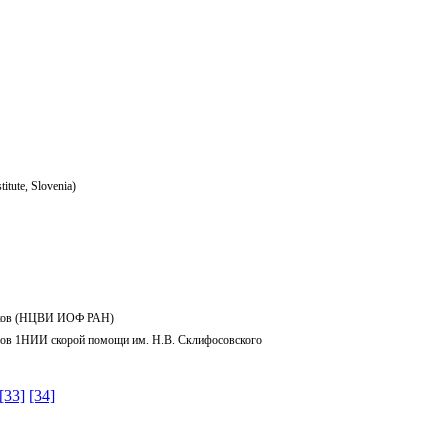
tute, Slovenia)
Серков (НЦВИ ИОФ РАН)
тнов 1НИИ скорой помощи им. Н.В. Склифосовского
[33]
[34]