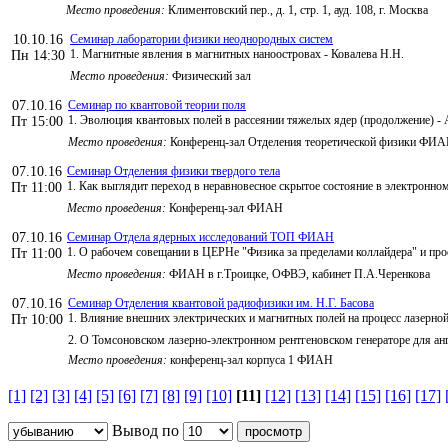
Место проведения:
Климентовский пер., д. 1, стр. 1, ауд. 108, г. Москва
10.10.16
Семинар лаборатории физики неоднородных систем
1. Магнитные явления в магнитных наноостровах - Ковалева Н.Н.
Пн 14:30
Место проведения:
Физический зал
07.10.16
Семинар по квантовой теории поля
1. Эволюция квантовых полей в рассеянии тяжелых ядер (продолжение) - 
Пт 15:00
Место проведения:
Конференц-зал Отделения теоретической физики ФИ
07.10.16
Семинар Отделения физики твердого тела
1. Как выглядит переход в неравновесное скрытое состояние в электронном кр
Пт 11:00
Место проведения:
Конференц-зал ФИАН
07.10.16
Семинар Отдела ядерных исследований ТОП ФИАН
1. О рабочем совещании в ЦЕРНе "Физика за пределами коллайдера" и прое
Пт 11:00
Место проведения:
ФИАН в г.Троицке, ОФВЭ, кабинет П.А.Черенкова
07.10.16
Семинар Отделения квантовой радиофизики им. Н.Г. Басова
1. Влияние внешних электрических и магнитных полей на процесс лазерн
Пт 10:00
2. О Томсоновском лазерно-электронном рентгеновском генераторе для 
Место проведения:
конференц-зал корпуса 1 ФИАН
[1]
[2]
[3]
[4]
[5]
[6]
[7]
[8]
[9]
[10]
[11]
[12]
[13]
[14]
[15]
[16]
[17]
Вывод по