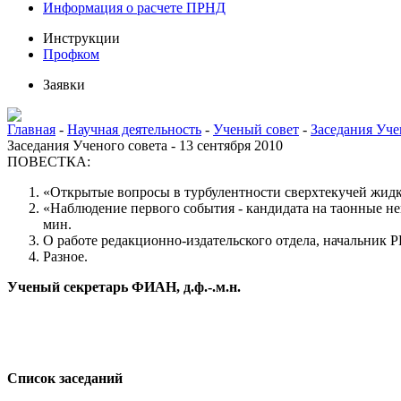
Информация о расчете ПРНД
Инструкции
Профком
Заявки
Главная
-
Научная деятельность
-
Ученый совет
-
Заседания Уче
Заседания Ученого совета - 13 сентября 2010
ПОВЕСТКА:
«Открытые вопросы в турбулентности сверхтекучей жидко
«Наблюдение первого события - кандидата на таонные не
мин.
О работе редакционно-издательского отдела, начальник 
Разное.
Ученый секретарь ФИАН, д.ф.-.м.н.
Список заседаний