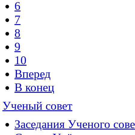
6
7
8
9
10
Вперед
В конец
Ученый совет
Заседания Ученого сове