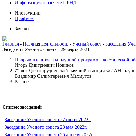
Информация о расчете ПРНД
Инструкции
Профком
Заявки
Главная
-
Научная деятельность
-
Ученый совет
-
Заседания Уче
Заседания Ученого совета - 29 марта 2021
Прорывные проекты научной программы космической о
Игорь Дмитриевич Новиков
75 лет Долгопрудненской научной станции ФИАН: научн
Владимир Салимгереевич Махмутов
Разное
Список заседаний
Заседание Ученого совета 27 июня 2022г.
Заседание Ученого совета 23 мая 2022г.
Заседание Ученого совета 25 апреля 2022г.