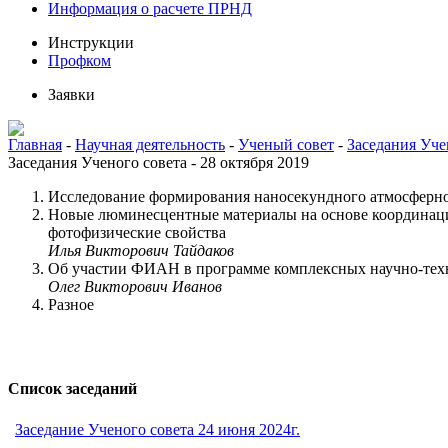
Информация о расчете ПРНД
Инструкции
Профком
Заявки
Главная
-
Научная деятельность
-
Ученый совет
-
Заседания Уче
Заседания Ученого совета - 28 октября 2019
Исследование формирования наносекундного атмосферног
Новые люминесцентные материалы на основе координацио
фотофизические свойства
Илья Викторович Тайдаков
Об участии ФИАН в программе комплексных научно-тех
Олег Викторович Иванов
Разное
Список заседаний
Заседание Ученого совета 24 июня 2024г.