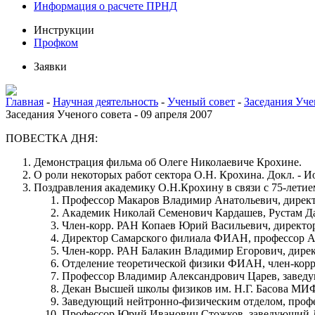
Информация о расчете ПРНД
Инструкции
Профком
Заявки
Главная
-
Научная деятельность
-
Ученый совет
-
Заседания Уче
Заседания Ученого совета - 09 апреля 2007
ПОВЕСТКА ДНЯ:
Демонстрация фильма об Олеге Николаевиче Крохине.
О роли некоторых работ сектора О.Н. Крохина. Докл. - И
Поздравления академику О.Н.Крохину в связи с 75-летие
Профессор Макаров Владимир Анатольевич, дирек
Академик Николай Семенович Кардашев, Рустам Д
Член-корр. РАН Копаев Юрий Васильевич, дирек
Директор Самарского филиала ФИАН, профессор А
Член-корр. РАН Балакин Владимир Егорович, дире
Отделение теоретической физики ФИАН, член-корр
Профессор Владимир Александрович Царев, заве
Декан Высшей школы физиков им. Н.Г. Басова М
Заведующий нейтронно-физическим отделом, проф
Профессор Юрий Иванович Стожков, заведующий 