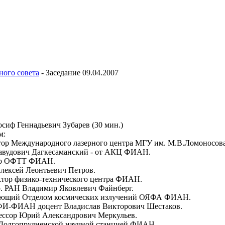
ного совета
-
Заседание 09.04.2007
осиф Геннадьевич Зубарев (30 мин.)
м:
тор Международного лазерного центра МГУ им. М.В.Ломоносова
авудович Дагкесаманский - от АКЦ ФИАН.
тор ОФТТ ФИАН.
лексей Леонтьевич Петров.
ктор физико-технического центра ФИАН.
. РАН Владимир Яковлевич Файнберг.
дующий Отделом космических излучений ОЯФА ФИАН.
ИФИ-ФИАН доцент Владислав Викторович Шестаков.
ессор Юрий Александрович Меркульев.
Долгопрудненской научной станцией ФИАН.