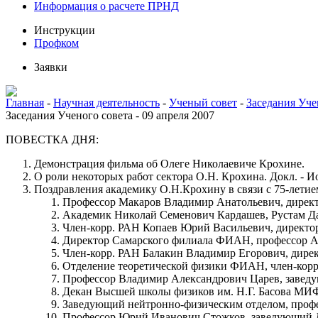
Информация о расчете ПРНД
Инструкции
Профком
Заявки
Главная
-
Научная деятельность
-
Ученый совет
-
Заседания Уче
Заседания Ученого совета - 09 апреля 2007
ПОВЕСТКА ДНЯ:
Демонстрация фильма об Олеге Николаевиче Крохине.
О роли некоторых работ сектора О.Н. Крохина. Докл. - И
Поздравления академику О.Н.Крохину в связи с 75-летие
Профессор Макаров Владимир Анатольевич, дирек
Академик Николай Семенович Кардашев, Рустам Д
Член-корр. РАН Копаев Юрий Васильевич, дирек
Директор Самарского филиала ФИАН, профессор А
Член-корр. РАН Балакин Владимир Егорович, дире
Отделение теоретической физики ФИАН, член-корр
Профессор Владимир Александрович Царев, заве
Декан Высшей школы физиков им. Н.Г. Басова М
Заведующий нейтронно-физическим отделом, проф
Профессор Юрий Иванович Стожков, заведующий 