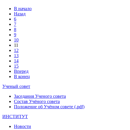
В начало
Назад
6
7
8
9
10
11
12
13
14
15
Вперед
В конец
Ученый совет
Заседания Ученого совета
Состав Учёного совета
Положение об Учёном совете (.pdf)
ИНСТИТУТ
Новости