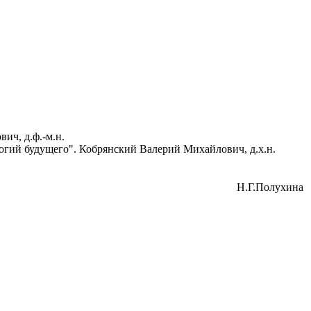
ч, д.ф.-м.н.
гий будущего". Кобрянский Валерий Михайлович, д.х.н.
Н.Г.Полухина