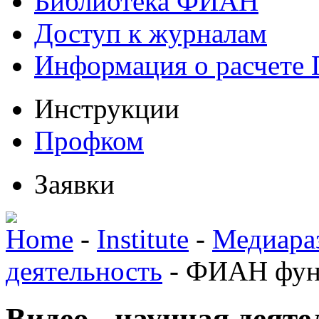
Библиотека ФИАН
Доступ к журналам
Информация о расчете
Инструкции
Профком
Заявки
Home
-
Institute
-
Медиара
деятельность
-
ФИАН фун
Видео - научная деяте