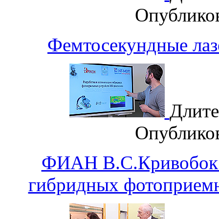
Опублико
Фемтосекундные лаз
Длите
Опублико
ФИАН В.С.Кривобок 
гибридных фотоприемн