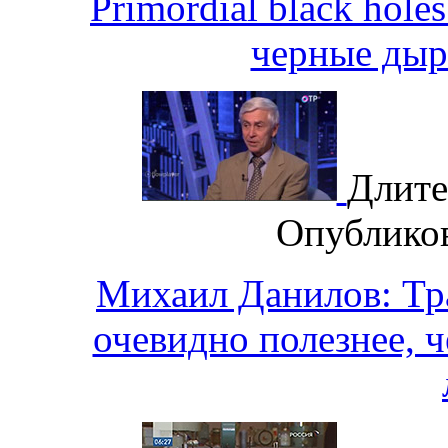
Primordial black hole
черные дыры
Длите
Опублико
Михаил Данилов: Тра
очевидно полезнее, 