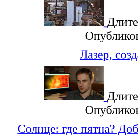
Длите
Опублико
Лазер, со
Длите
Опублико
Солнце: где пятна? До