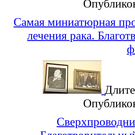
Опублико
Самая миниатюрная про
лечения рака. Благо
ф
Длите
Опублико
Сверхпроводник