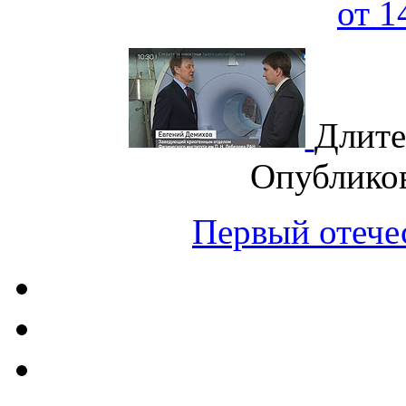
от 1
Длите
Опублико
Первый отече