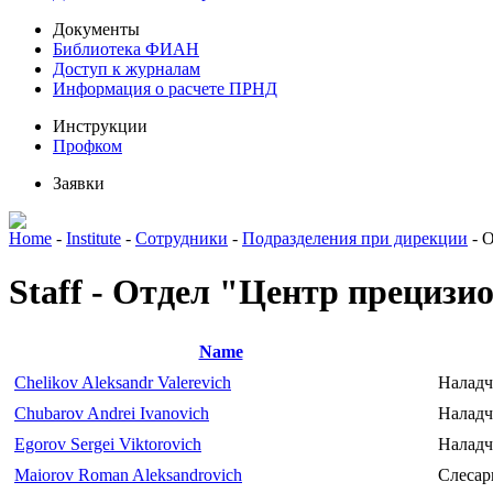
Документы
Библиотека ФИАН
Доступ к журналам
Информация о расчете ПРНД
Инструкции
Профком
Заявки
Home
-
Institute
-
Сотрудники
-
Подразделения при дирекции
-
О
Staff - Отдел "Центр прецизи
Name
Chelikov Aleksandr Valerevich
Наладч
Chubarov Andrei Ivanovich
Наладч
Egorov Sergei Viktorovich
Наладч
Maiorov Roman Aleksandrovich
Слесар