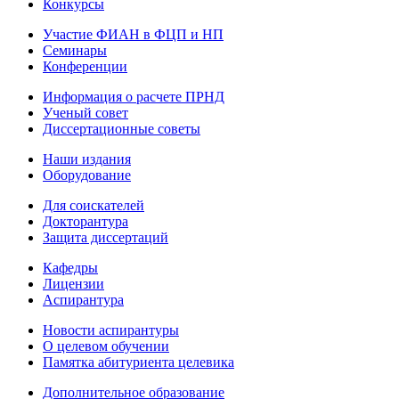
Конкурсы
Участие ФИАН в ФЦП и НП
Семинары
Конференции
Информация о расчете ПРНД
Ученый совет
Диссертационные советы
Наши издания
Оборудование
Для соискателей
Докторантура
Защита диссертаций
Кафедры
Лицензии
Аспирантура
Новости аспирантуры
О целевом обучении
Памятка абитуриента целевика
Дополнительное образование