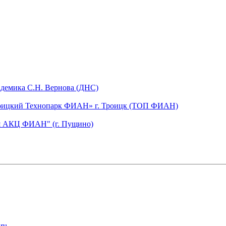
адемика С.Н. Вернова (ДНС)
Троицкий Технопарк ФИАН» г. Троицк (ТОП ФИАН)
ия АКЦ ФИАН" (г. Пущино)
ru