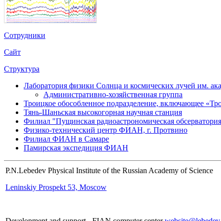
Сотрудники
Сайт
Структура
Лаборатория физики Солнца и космических лучей им. ак
Административно-хозяйственная группа
Троицкое обособленное подразделение, включающее «
Тянь-Шаньская высокогорная научная станция
Филиал "Пущинская радиоастрономическая обсерватор
Физико-технический центр ФИАН, г. Протвино
Филиал ФИАН в Самаре
Памирская экспедиция ФИАН
P.N.Lebedev Physical Institute of the Russian Academy of Science
Leninskiy Prospekt 53, Moscow
Development and support - FIAN computer center
website@lebedev.