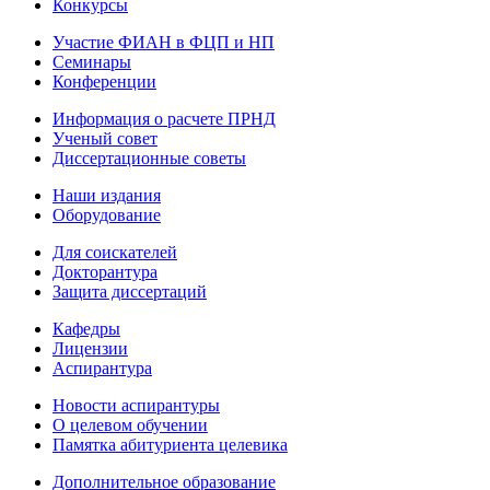
Конкурсы
Участие ФИАН в ФЦП и НП
Семинары
Конференции
Информация о расчете ПРНД
Ученый совет
Диссертационные советы
Наши издания
Оборудование
Для соискателей
Докторантура
Защита диссертаций
Кафедры
Лицензии
Аспирантура
Новости аспирантуры
О целевом обучении
Памятка абитуриента целевика
Дополнительное образование