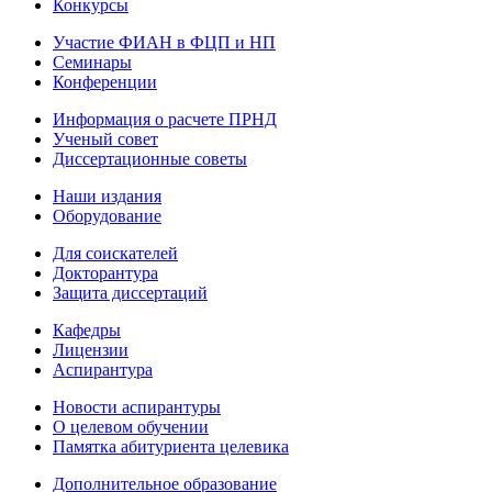
Конкурсы
Участие ФИАН в ФЦП и НП
Семинары
Конференции
Информация о расчете ПРНД
Ученый совет
Диссертационные советы
Наши издания
Оборудование
Для соискателей
Докторантура
Защита диссертаций
Кафедры
Лицензии
Аспирантура
Новости аспирантуры
О целевом обучении
Памятка абитуриента целевика
Дополнительное образование