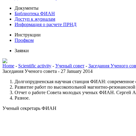
Документы
Библиотека ФИАН
Доступ к журналам
Информация о расчете ПРНД
Инструкции
Профком
Заявки
Home
-
Scientific activity
-
Ученый совет
-
Заседания Ученого сов
Заседания Ученого совета - 27 January 2014
Долгопрудненская научная станция ФИАН: современное 
Развитие работ по высокопольной магнитно-резонансно
Отчет о работе Совета молодых ученых ФИАН. Сергей А
Разное.
Ученый секретарь ФИАН