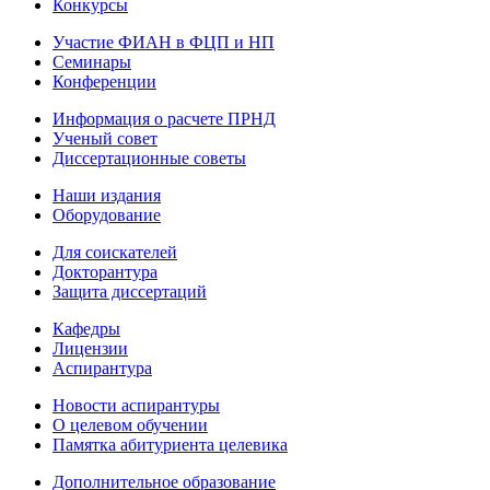
Конкурсы
Участие ФИАН в ФЦП и НП
Семинары
Конференции
Информация о расчете ПРНД
Ученый совет
Диссертационные советы
Наши издания
Оборудование
Для соискателей
Докторантура
Защита диссертаций
Кафедры
Лицензии
Аспирантура
Новости аспирантуры
О целевом обучении
Памятка абитуриента целевика
Дополнительное образование