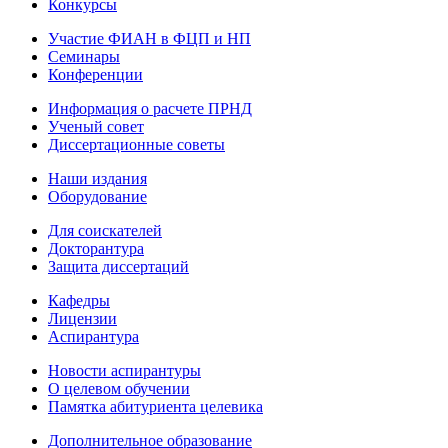
Конкурсы
Участие ФИАН в ФЦП и НП
Семинары
Конференции
Информация о расчете ПРНД
Ученый совет
Диссертационные советы
Наши издания
Оборудование
Для соискателей
Докторантура
Защита диссертаций
Кафедры
Лицензии
Аспирантура
Новости аспирантуры
О целевом обучении
Памятка абитуриента целевика
Дополнительное образование