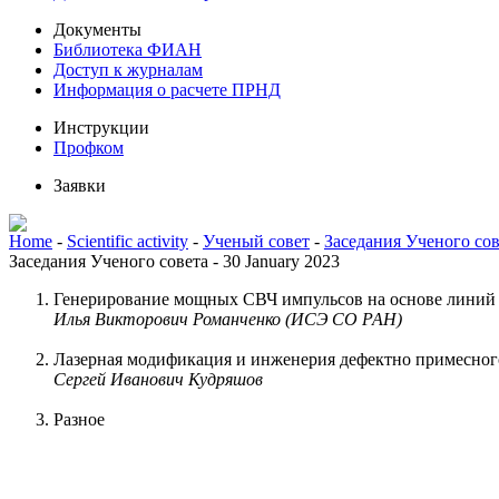
Документы
Библиотека ФИАН
Доступ к журналам
Информация о расчете ПРНД
Инструкции
Профком
Заявки
Home
-
Scientific activity
-
Ученый совет
-
Заседания Ученого сов
Заседания Ученого совета - 30 January 2023
Генерирование мощных СВЧ импульсов на основе линий
Илья Викторович Романченко (ИСЭ СО РАН)
Лазерная модификация и инженерия дефектно примесного
Сергей Иванович Кудряшов
Разное