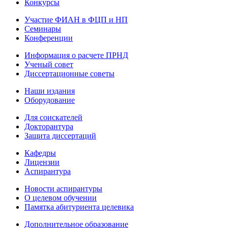
Конкурсы
Участие ФИАН в ФЦП и НП
Семинары
Конференции
Информация о расчете ПРНД
Ученый совет
Диссертационные советы
Наши издания
Оборудование
Для соискателей
Докторантура
Защита диссертаций
Кафедры
Лицензии
Аспирантура
Новости аспирантуры
О целевом обучении
Памятка абитуриента целевика
Дополнительное образование